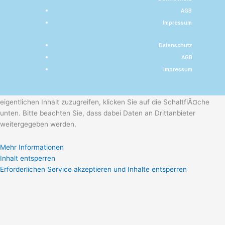
AGB
Impressum
Datenschutz
AGB
Impressum
Sie sehen gerade einen Platzhalterinhalt von
Calendly
. Um auf den
eigentlichen Inhalt zuzugreifen, klicken Sie auf die SchaltflÃ¤che
unten. Bitte beachten Sie, dass dabei Daten an Drittanbieter
weitergegeben werden.
Mehr Informationen
Inhalt entsperren
Erforderlichen Service akzeptieren und Inhalte entsperren