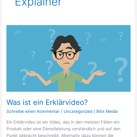
Explainer
Was
ist
ein
Erklärvideo?
Was ist ein Erklärvideo?
Schreibe einen Kommentar
/
Uncategorized
/
Bitix Media
Ein Erklärvideo ist ein Video, das in den meisten Fällen ein
Produkt oder eine Dienstleistung verständlich und auf den
Punkt gebracht beschreibt. Alternativ dazu können die