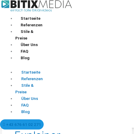
Zum
Inhalt
springen
Startseite
Referenzen
Stile &
Preise
Über Uns
FAQ
Blog
Startseite
Referenzen
Stile &
Preise
Über Uns
FAQ
Blog
+43 676 61 02 271