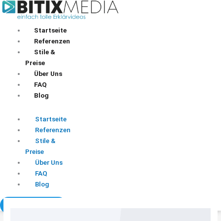
Zum
Inhalt
springen
Startseite
Referenzen
Stile &
Preise
Über Uns
FAQ
Blog
Startseite
Referenzen
Stile &
Preise
Über Uns
FAQ
Blog
+43 676 61 02 271
Ein