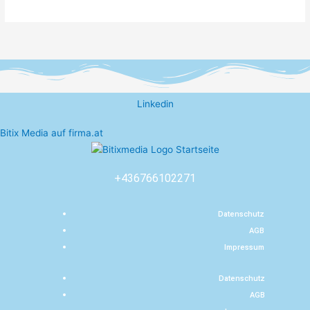
Linkedin
Bitix Media auf firma.at
+436766102271
Datenschutz
AGB
Impressum
Datenschutz
AGB