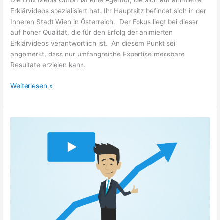
Die Bitix Media GmbH ist eine Agentur, die sich auf animierte
Erklärvideos spezialisiert hat. Ihr Hauptsitz befindet sich in der
Inneren Stadt Wien in Österreich. Der Fokus liegt bei dieser
auf hoher Qualität, die für den Erfolg der animierten
Erklärvideos verantwortlich ist. An diesem Punkt sei
angemerkt, dass nur umfangreiche Expertise messbare
Resultate erzielen kann.
Weiterlesen »
Weshalb
sollte
jeder
ein
Erklärvideo
verwenden?