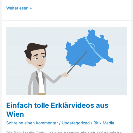
Weiterlesen »
Einfach
tolle
Erklärvideos
aus
Wien
Einfach tolle Erklärvideos aus
Wien
Schreibe einen Kommentar
/
Uncategorized
/
Bitix Media